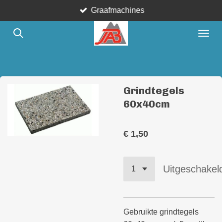
Graafmachines
Ga
direct
naar
de
hoofdinhoud
Grindtegels
60x40cm
€ 1,50
Uitgeschakel
Gebruikte grindtegels