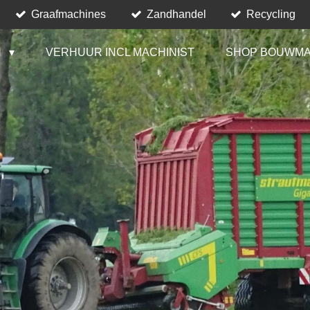
Graafmachines
Zandhandel
Recycling
N
VERHUUR INCL MACHINIST
SHOP BOUWMA